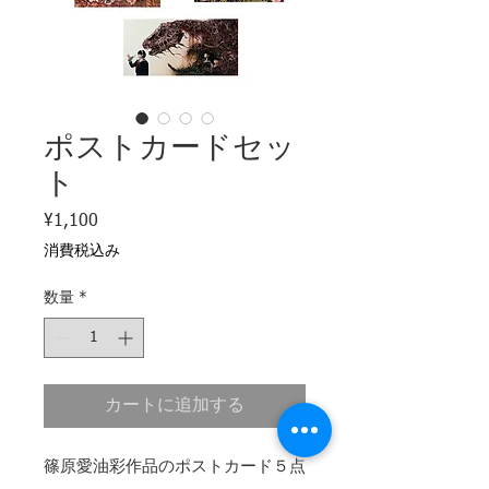
ポストカードセッ
ト
¥1,100
価
格
消費税込み
数量
*
カートに追加する
篠原愛油彩作品のポストカード５点