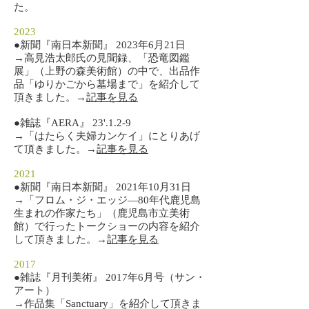
た。
2023
​●新聞『南日本新聞』 2023年6月21日
→高見浩太郎氏の見聞録、「恐竜図鑑
展」（上野の森美術館）の中で、出品作
品「ゆりかごから墓場まで」を紹介して
頂きました。→
記事を見る
​●雑誌『AERA』 23'.1.2-9
→「はたらく夫婦カンケイ」にとりあげ
て頂きました。→
記事を見る
2021
​●新聞『南日本新聞』 2021年10月31日
→「フロム・ジ・エッジ―80年代鹿児島
生まれの作家たち」（鹿児島市立美術
館）で行ったトークショーの内容を紹介
して頂きました。→
記事を見る
2017
​●雑誌『月刊美術』 2017年6月号（サン・
アート）
→作品集「Sanctuary」を紹介して頂きま