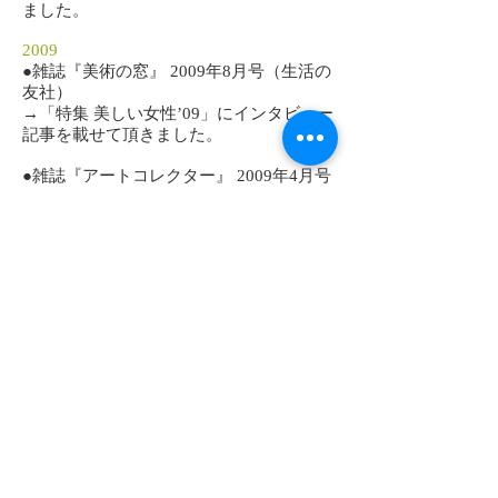
ました。
2009
​●雑誌『美術の窓』 2009年8月号（生活の
友社）
→「特集 美しい女性’09」にインタビュー
記事を載せて頂きました。
​●雑誌『アートコレクター』 2009年4月号
（生活の友社）
→「特集 水彩・デッサン・ドローイング
の楽しみ方」に取り上げて頂きました。
​●雑誌『アートコレクター』 2009年2月号
（生活の友社）
→p40（コレクターHさんのコレクション
紹介）に、作品画像を取り上げて頂きま
した。
​●新聞『朝日新聞』 2009年1月14日
→「仮想世界を細密に描写 「ネオ若
冲」発表相次ぐ」
記事内
でご紹介頂きま
した。