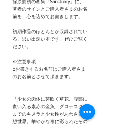
篠原愛初の画集「Sanctuary」に、
著者のサインとご購入者さまのお名
前を、心を込めてお書きします。
初期作品のほとんどが収録されてい
る、思い出深い本です。ぜひご覧く
ださい。
※注意事項
□お書きするお名前はご購入者さま
のお名前とさせて頂きます。
「少女の肉体に芽吹く草花、腹部に
食い入る素赤の金魚、グロテスクな
までのキメラと少女性があわさる幻
想世界。華やかな毒に彩られたその
イメージは、セクシュアルな命のエ
ネルギーを感じさせる。生命の迫真