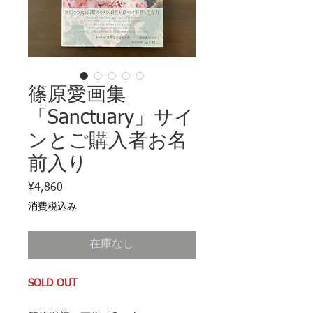
篠原愛画集
「Sanctuary」サイ
ンとご購入者お名
前入り
¥4,860
価
格
消費税込み
在庫なし
SOLD OUT