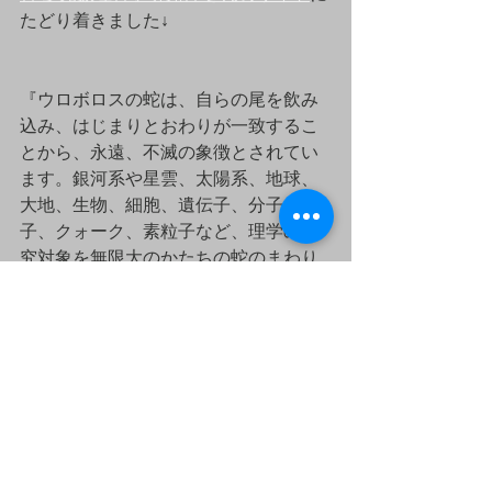
たどり着きました↓
『ウロボロスの蛇は、自らの尾を飲み
込み、はじまりとおわりが一致するこ
とから、永遠、不滅の象徴とされてい
ます。銀河系や星雲、太陽系、地球、
大地、生物、細胞、遺伝子、分子、原
子、クォーク、素粒子など、理学の研
究対象を無限大のかたちの蛇のまわり
に表現しました。理学の世界に理（こ
とわり）の美を見つけましょう。』
↑この発想と図像そのものがとてもおも
しろく、理学の可能性の無限さに感動
したのでその勢いで添付したドローイ
ングを描いた次第です。