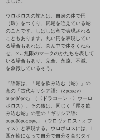
ました。
ウロボロスの蛇とは、自身の体で円
（環）をつくり、尻尾を咥えている蛇
のことです。しばしば竜で表現される
こともあります。丸い円を表現してい
る場合もあれば、真ん中で体をくねら
せ、∞←無限のマークのかたちを表して
いる場合もあり、完全、永遠、不滅、
を象徴しているそう。
『語源は、「尾を飲み込む（蛇）」の
意の「古代ギリシア語: （δρακων）
ουροβóρος」（〈ドラコーン・〉ウーロ
ボロス）。その後は、同じく「尾を飲
み込む蛇」の意の「
ギリシア語
:
ουροβόρος όφις」（ウロヴォロス・オフ
ィス）と表現する。ウロボロスには、1
匹が輪になって自分で自分を食むタイ