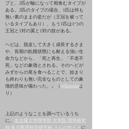
プと、2匹が輪になって相食むタイプが
ある。2匹のタイプの場合、1匹は何も
無い素のままの姿だが（王冠を被って
いるタイプもあり）、もう1匹は1つの
王冠と1対の翼と1対の肢がある。
ヘビは、脱
皮して大きく成長するさま
や、長期の飢餓状態にも耐える強い生
命力などから、「死と再生」「
不老不
死
」などの象徴とされる。そのヘビが
みずからの尾を食べることで、始まり
も終わりも無い完全なものとしての象
徴的意味が備わった。』（
Wikipedia
よ
り）
上記のようなことを調べているうち
に、
名古屋大学理学部
大学院
理学研究
科
/
多元数理科学研究科
さんのサイト
に