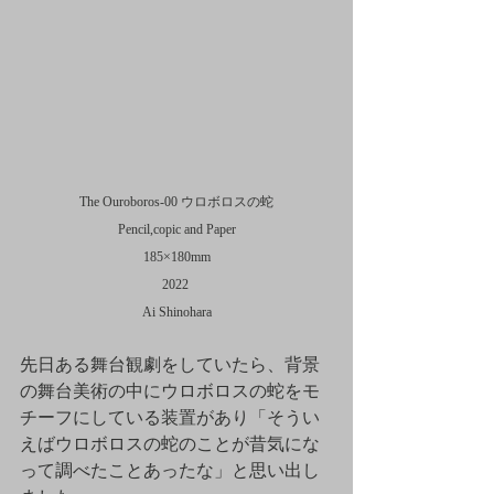
The Ouroboros-00 ウロボロスの蛇
Pencil,copic and Paper
185×180mm
2022 
Ai Shinohara
先日ある舞台観劇をしていたら、背景
の舞台美術の中にウロボロスの蛇をモ
チーフにしている装置があり「そうい
えばウロボロスの蛇のことが昔気にな
って調べたことあったな」と思い出し